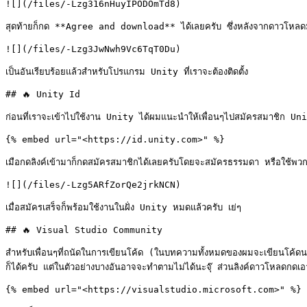
![](/files/-Lzg316nHuyIPODOmTd8)

สุดท้ายก็กด **Agree and download** ได้เลยครับ ซึ่งหลังจากดาวโหลดมาเสร
![](/files/-Lzg3JwNwh9Vc6TqT0Du)

เป็นอันเรียบร้อยแล้วสำหรับโปรแกรม Unity ที่เราจะต้องติดตั้ง

## 🔥 Unity Id

ก่อนที่เราจะเข้าไปใช้งาน Unity ได้ผมแนะนำให้เพื่อนๆไปสมัครสมาชิก Unity I
{% embed url="<https://id.unity.com>" %}

เมือกดลิงค์เข้ามาก็กดสมัครสมาชิกได้เลยครับโดยจะสมัครธรรมดา หรือใช้พ
![](/files/-Lzg5ARfZorQe2jrkNCN)

เมื่อสมัครเสร็จก็พร้อมใช้งานในฝั่ง Unity หมดแล้วครับ เย่ๆ

## 🔥 Visual Studio Community

สำหรับเพื่อนๆที่ถนัดในการเขียนโค้ด (ในบทความทั้งหมดของผมจะเขียนโค้ดนะ
ก็ได้ครับ แต่ในตัวอย่างบางอันอาจจะทำตามไม่ได้นะจุ๊ ส่วนลิงค์ดาวโหลดกดเอาจ
{% embed url="<https://visualstudio.microsoft.com>" %}
