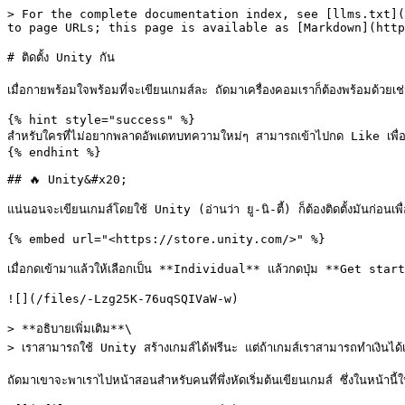
> For the complete documentation index, see [llms.txt](
to page URLs; this page is available as [Markdown](http
# ติดตั้ง Unity กัน

เมื่อกายพร้อมใจพร้อมที่จะเขียนเกมส์ละ ถัดมาเครื่องคอมเราก็ต้องพร้อมด้วยเช่นกัน
{% hint style="success" %}

สำหรับใครที่ไม่อยากพลาดอัพเดทบทความใหม่ๆ สามารถเข้าไปกด Like 
{% endhint %}

## 🔥 Unity&#x20;

แน่นอนจะเขียนเกมส์โดยใช้ Unity (อ่านว่า ยู-นิ-ตี้) ก็ต้องติดตั้งมันก่อนเพื่
{% embed url="<https://store.unity.com/>" %}

เมื่อกดเข้ามาแล้วให้เลือกเป็น **Individual** แล้วกดปุ่ม **Get start
![](/files/-Lzg25K-76uqSQIVaW-w)

> **อธิบายเพิ่มเติม**\

> เราสามารถใช้ Unity สร้างเกมส์ได้ฟรีนะ แต่ถ้าเกมส์เราสามารถทำเงินได
ถัดมาเขาจะพาเราไปหน้าสอนสำหรับคนที่พึ่งหัดเริ่มต้นเขียนเกมส์ ซึ่งในหน้าน