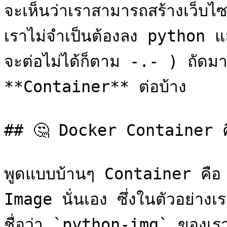
จะเห็นว่าเราสามารถสร้างเว็บไ
เราไม่จำเป็นต้องลง python 
จะต่อไม่ได้ก็ตาม -.- ) ถัดมา
**Container** ต่อบ้าง

## 🤔 Docker Container คื
พูดแบบบ้านๆ Container คือ e
Image นั่นเอง ซึ่งในตัวอย่า
ชื่อว่า `python-img` ของเรา