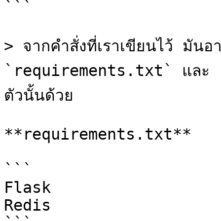
```

> จากคำสั่งที่เราเขียนไว้ มันอา
`requirements.txt` และ `ap
ตัวนั้นด้วย

**requirements.txt**

```

Flask

Redis
