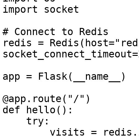
import socket

# Connect to Redis

redis = Redis(host="red
socket_connect_timeout=
app = Flask(__name__)

@app.route("/")

def hello():

    try:

        visits = redis.incr("counter")
