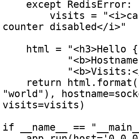
    except RedisError:

        visits = "<i>cannot connect to Redis, 
counter disabled</i>"

    html = "<h3>Hello {name}!</h3>" \

           "<b>Hostname:</b> {hostname}<br/>" \

           "<b>Visits:</b> {visits}"

    return html.format(name=os.getenv("NAME", 
"world"), hostname=sock
visits=visits)

if __name__ == "__main__
    app.run(host='0.0.0.0', port=80)
