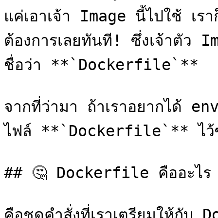
แค่เอาเจ้า Image นี้ไปใช้ เร
ต้องการเลยทันที! ซึ่งเจ้าตัว Im
ชื่อว่า **`Dockerfile`**

จากที่ว่ามา ถ้าเราอยากได้ e
ไฟล์ **`Dockerfile`** ไว้ซ
## 🤔 Dockerfile คืออะไร 
คือชุดคำสั่งที่เราเตรียมให้กั