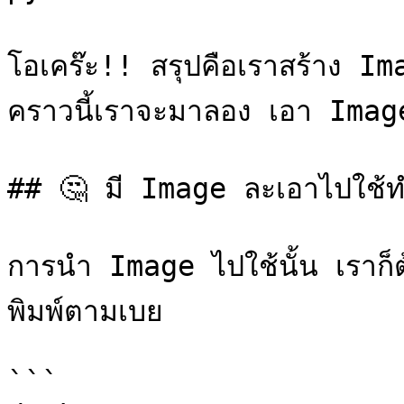
โอเคร๊ะ!! สรุปคือเราสร้าง I
คราวนี้เราจะมาลอง เอา Image 
## 🤔 มี Image ละเอาไปใช้ท
การนำ Image ไปใช้นั้น เราก็ต
พิมพ์ตามเบย

```
