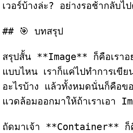
เวอร์บ้างล่ะ? อย่างรอช้ากลับไป
## 🎯 บทสรุป

สรุปสั้น **Image** ก็คือเรา
แบบไหน เราก็แค่ไปทำการเขียนข
อะไรบ้าง แล้วทั้งหมดนั่นก็คือ
แวดล้อมออกมาให้ถ้าเราเอา Ima
ถัดมาเจ้า **Container** ก็คื