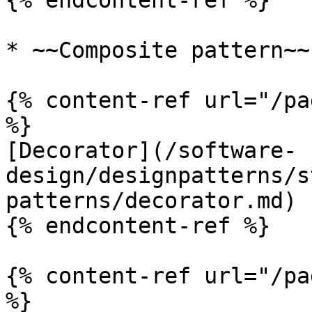
{% endcontent-ref %}

* ~~Composite pattern~~

{% content-ref url="/pa
%}

[Decorator](/software-
design/designpatterns/s
patterns/decorator.md)

{% endcontent-ref %}

{% content-ref url="/pa
%}
