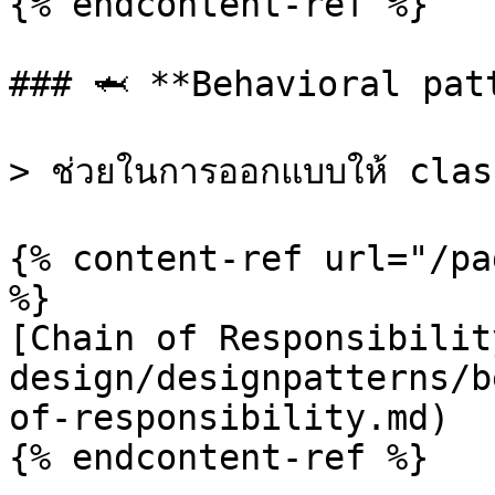
{% endcontent-ref %}

### 🦈 **Behavioral patt
> ช่วยในการออกแบบให้ class
{% content-ref url="/pa
%}

[Chain of Responsibilit
design/designpatterns/b
of-responsibility.md)

{% endcontent-ref %}
