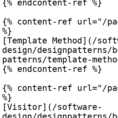
{% endcontent-ref %}

{% content-ref url="/pa
%}

[Template Method](/soft
design/designpatterns/b
patterns/template-metho
{% endcontent-ref %}

{% content-ref url="/pa
%}

[Visitor](/software-
design/designpatterns/b