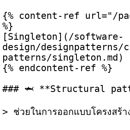
{% content-ref url="/pa
%}

[Singleton](/software-
design/designpatterns/c
patterns/singleton.md)

{% endcontent-ref %}

### 🦈 **Structural patt
> ช่วยในการออกแบบโครงสร้าง