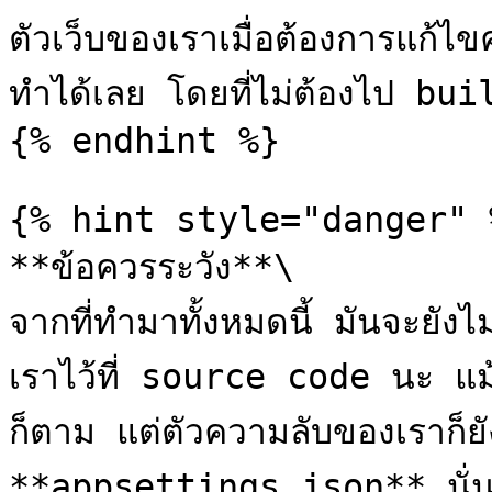
ตัวเว็บของเราเมื่อต้องการแก้
ทำได้เลย โดยที่ไม่ต้องไป bui
{% endhint %}

{% hint style="danger" %
**ข้อควรระวัง**\

จากที่ทำมาทั้งหมดนี้ มันจะยังไ
เราไว้ที่ source code นะ แม้
ก็ตาม แต่ตัวความลับของเราก็ยัง
**appsettings.json** นั่นเอ