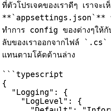
ที่ตัวโปรเจคของเราดีๆ เราจะเห็นไ
**`appsettings.json`** นั่นเอง
ทำการ config ของต่างๆให้กับ
ลับของเราออกจากไฟล์ `.cs` 
แทนตามโค้ดด้านล่าง

```typescript

{

  "Logging": {

    "LogLevel": {

      "Default": "Information",
