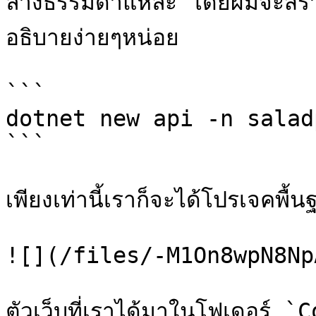
ล่างธรรมดาแหละ โดยผมจะสร้า
อธิบายง่ายๆหน่อย

```

dotnet new api -n salad
```

เพียงเท่านี้เราก็จะได้โปรเจคพื้
![](/files/-M1On8wpN8Np
ตัวเว็บที่เราได้มาในโฟเดอร์ 