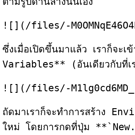
ตามรูปด้านล่างนั่นเอง

![](/files/-M0OMNqE46O4
ซึ่งเมื่อเปิดขึ้นมาแล้ว เราก็
Variables** (อันเดียวกับที่
![](/files/-M1lg0cd6MD_
ถัดมาเราก็จะทำการสร้าง Env
ใหม่ โดยการกดที่ปุ่ม **`New