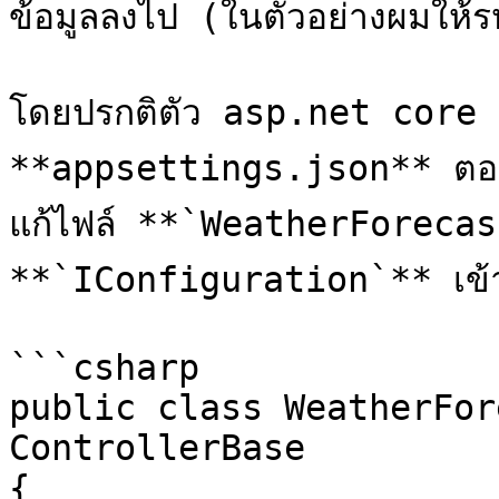
ข้อมูลลงไป (ในตัวอย่างผมให้ร
โดยปรกติตัว asp.net core มั
**appsettings.json** ตอนเริ
แก้ไฟล์ **`WeatherForecast
**`IConfiguration`** เข้าไ
```csharp

public class WeatherFor
ControllerBase

{
