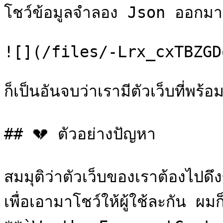
โชว์ข้อมูลจำลอง Json ออกมาป
![](/files/-Lrx_cxTBZGD
ก็เป็นอันจบว่าเรามีตัวเว็บที่พร้อ
## 💔 ตัวอย่างปัญหา

สมมุติว่าตัวเว็บของเราต้องไป
เพื่อเอามาโชว์ให้ผู้ใช้ละกัน ผมก