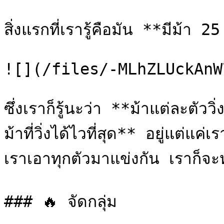
สิ่งแรกที่เรารู้คือมัน **มีม้า 
![](/files/-MLhZLUckAnW
ซึ่งเราก็รู้นะว่า **ม้าแต่ละตัววิ
ม้าที่วิ่งได้ไวที่สุด** อยู่แต่แค่
เราเอาทุกตัวมาแข่งกัน เราก็จะหาตั
### 🔥 จัดกลุ่ม
