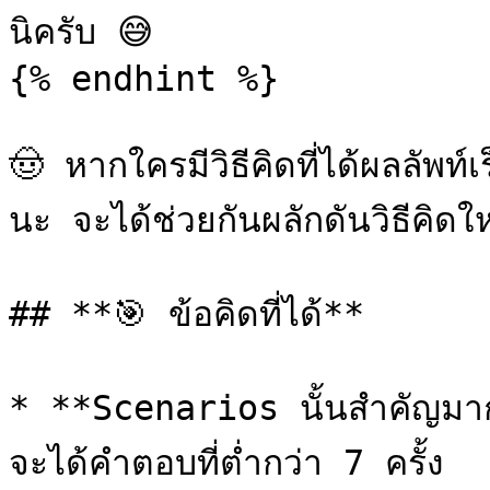
นิครับ 😅

{% endhint %}

🤠 หากใครมีวิธีคิดที่ได้ผลลัพท์
นะ จะได้ช่วยกันผลักดันวิธีคิดให
## **🎯 ข้อคิดที่ได้**

* **Scenarios นั้นสำคัญมาก**
จะได้คำตอบที่ต่ำกว่า 7 ครั้ง
