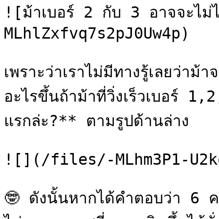
![ม้าเบอร์ 2 กับ 3 อาจจะไม่ไ
MLhlZxfvq7s2pJ0Uw4p)

เพราะว่าเราไม่มีทางรู้เลยว่าม้
อะไรขึ้นถ้าม้าที่วิ่งเร็วเบอร์ 1,
แรกล่ะ?** ตามรูปด้านล่าง

![](/files/-MLhm3P1-U2k
🤓 ดังนั้นหากได้คำตอบว่า 6 ครั