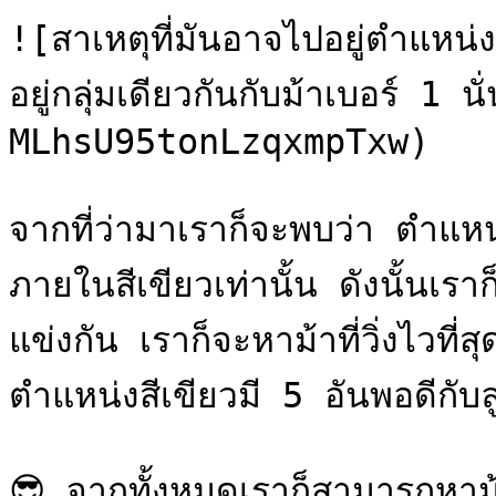
![สาเหตุที่มันอาจไปอยู่ตำแหน่งท
อยู่กลุ่มเดียวกันกับม้าเบอร์ 1
MLhsU95tonLzqxmpTxw)

จากที่ว่ามาเราก็จะพบว่า ตำแหน่
ภายในสีเขียวเท่านั้น ดังนั้นเราก็
แข่งกัน เราก็จะหาม้าที่วิ่งไวที่
ตำแหน่งสีเขียวมี 5 อันพอดีกับลูก
😎 จากทั้งหมดเราก็สามารถหาม้าที