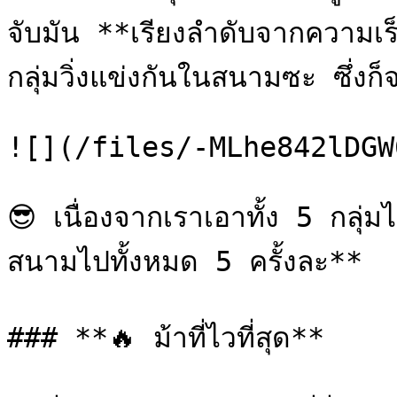
จับมัน **เรียงลำดับจากความเ
กลุ่มวิ่งแข่งกันในสนามซะ ซึ่งก็
![](/files/-MLhe842lDGW
😎 เนื่องจากเราเอาทั้ง 5 กลุ่ม
สนามไปทั้งหมด 5 ครั้งละ**

### **🔥 ม้าที่ไวที่สุด**
