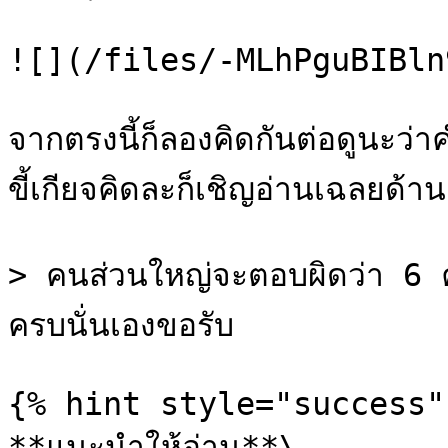
![](/files/-MLhPguBIBln
จากตรงนี้ก็ลองคิดกันต่อดูนะว่า
ขี้เกียจคิดละก็เชิญอ่านเฉลยด้าน
> คนส่วนใหญ่จะตอบผิดว่า 6 ค
ครบนั่นเองขอรับ

{% hint style="success" 
**แนะนำให้อ่าน**\
