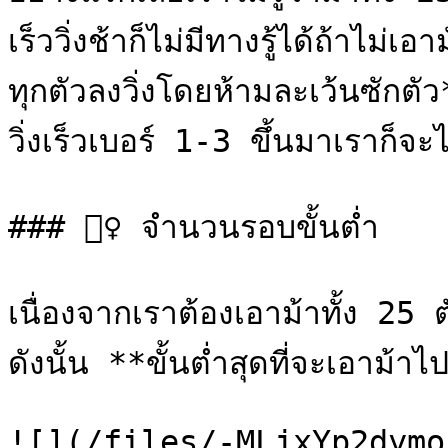
เร็ววิ่งช้าก็ไม่มีทางรู้ได้ถ้าไม
ทุกตัวลงวิ่งโดยห้ามละเว้นซักตัว*
วิ่งเร็วเบอร์ 1-3 ขึ้นมาเราก็จะ
### 🦸‍♀️ จำนวนรอบขั้นต่ำ

เนื่องจากเราต้องเอาม้าทั้ง 25 ต
ดังนั้น **ขั้นต่ำสุดที่จะเอาม้
![](/files/-MLjxYp2dymo