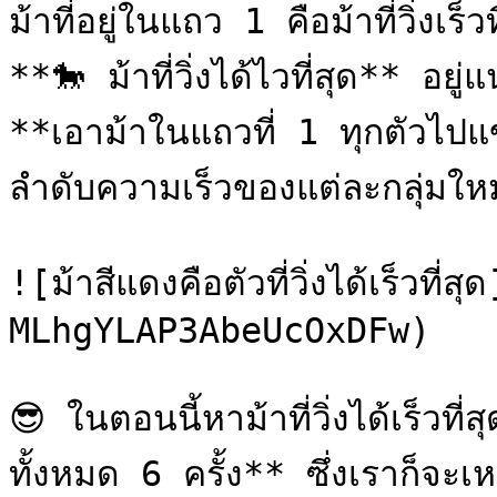
ม้าที่อยู่ในแถว 1 คือม้าที่วิ่งเร็
**🐎 ม้าที่วิ่งได้ไวที่สุด** อยู่แ
**เอาม้าในแถวที่ 1 ทุกตัวไปแข
ลำดับความเร็วของแต่ละกลุ่มใหม่
![ม้าสีแดงคือตัวที่วิ่งได้เร็วที
MLhgYLAP3AbeUcOxDFw)

😎 ในตอนนี้หาม้าที่วิ่งได้เร็วที
ทั้งหมด 6 ครั้ง** ซึ่งเราก็จะเหลื