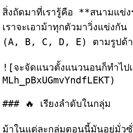
สิ่งถัดมาที่เรารู้คือ **สนามแข่
เราจะเอาม้าทุกตัวมาวิ่งแข่งกัน 
(A, B, C, D, E) ตามรูปด้าน
![จะจัดแนวตั้งแนวนอนก็ทำไ
MLh_pBxUGmvYndfLEKT)

### 🔥 เรียงลำดับในกลุ่ม

ม้าในแต่ละกลุ่มตอนนี้มันอยู่มั่ว