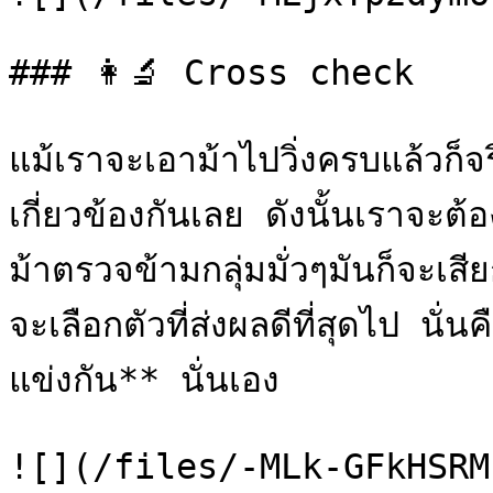
### 👩‍🔬 Cross check

แม้เราจะเอาม้าไปวิ่งครบแล้วก็จร
เกี่ยวข้องกันเลย ดังนั้นเราจะต
ม้าตรวจข้ามกลุ่มมั่วๆมันก็จะเส
จะเลือกตัวที่ส่งผลดีที่สุดไป นั่
แข่งกัน** นั่นเอง

![](/files/-MLk-GFkHSRM