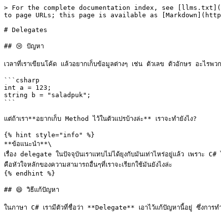
> For the complete documentation index, see [llms.txt](
to page URLs; this page is available as [Markdown](http
# Delegates

## 😢 ปัญหา

เวลาที่เราเขียนโค้ด แล้วอยากเก็บข้อมูลต่างๆ เช่น ตัวเลข ตัวอักษร อะไรพวกนี
```csharp

int a = 123;

string b = "saladpuk";

```

แต่ถ้าเรา**อยากเก็บ Method ไว้ในตัวแปรบ้างล่ะ** เราจะทำยังไง?

{% hint style="info" %}

**ข้อแนะนำ**\

เรื่อง delegate ในปัจจุบันเราแทบไม่ได้ยุงกับมันเท่าไหร่อยู่แล้ว เพราะ C#
คือหัวใจหลักของความสามารถอื่นๆที่เราจะเรียกใช้มันยังไงล่ะ

{% endhint %}

## 😄 วิธีแก้ปัญหา

ในภาษา C# เรามีตัวที่ชื่อว่า **Delegate** เอาไว้แก้ปัญหานี้อยู่ ซึ่งการท