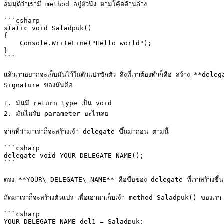
สมมุติว่าเรามี method อยู่ตัวนึง ตามโค้ดด้านล่าง

```csharp

static void Saladpuk()

{

    Console.WriteLine("Hello world");

}

```

แล้วเราอยากจะเก็บมันไว้ในตัวแปรซักตัว สิ่งที่เราต้องทำก็คือ สร้าง **d
Signature ของมันคือ

1. มันมี return type เป็น void

2. มันไม่รับ parameter อะไรเลย

จากที่ว่ามาเราก็จะสร้างเจ้า delegate ขึ้นมาก่อน ตามนี้

```csharp

delegate void YOUR_DELEGATE_NAME();

```

ตรง **YOUR\_DELEGATE\_NAME** คือชื่อของ delegate ที่เราสร้างขึ้นมา จะเ
ถัดมาเราก็จะสร้างตัวแปร เพื่อเอามาเก็บเจ้า method Saladpuk() ของเรา ดั
```csharp

YOUR_DELEGATE_NAME del1 = Saladpuk;
