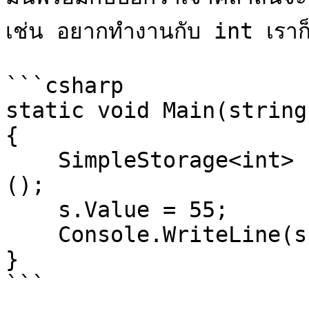
เช่น อยากทำงานกับ int เราก็จ
```csharp

static void Main(string
{

    SimpleStorage<int> s = new SimpleStorage<int>
();

    s.Value = 55;

    Console.WriteLine(s.Value);

}

```
