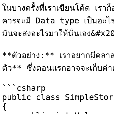
ในบางครั้งที่เราเขียนโค้ด เราก็อา
ควรจะมี Data type เป็นอะไรดี เ
มันจะส่งอะไรมาให้นั่นเอง&#x20
**ตัวอย่าง:** เราอยากมีคลาสที่
ตัว** ซึ่งตอนแรกอาจจะเก็บค่าต
```csharp

public class SimpleStora
{
