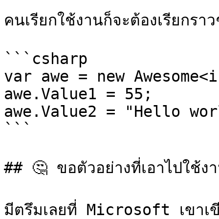
คนเรียกใช้งานก็จะต้องเรียกราวๆน
```csharp

var awe = new Awesome<i
awe.Value1 = 55;

awe.Value2 = "Hello worl
```

## 🤔 ขอตัวอย่างที่เอาไปใช้งา
มีตรึมเลยที่ Microsoft เขาเขี