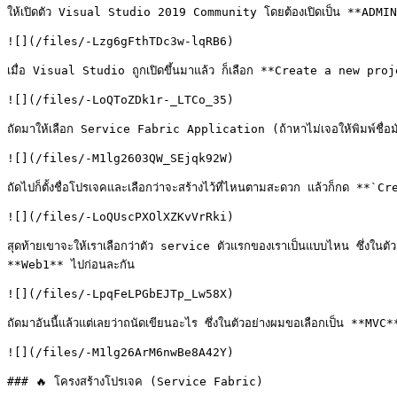
ให้เปิดตัว Visual Studio 2019 Community โดยต้องเปิดเป็น **ADMIN 
![](/files/-Lzg6gFthTDc3w-lqRB6)

เมื่อ Visual Studio ถูกเปิดขึ้นมาแล้ว ก็เลือก **Create a new proje
![](/files/-LoQToZDk1r-_LTCo_35)

ถัดมาให้เลือก Service Fabric Application (ถ้าหาไม่เจอให้พิมพ์ชื่อ
![](/files/-M1lg2603QW_SEjqk92W)

ถัดไปก็ตั้งชื่อโปรเจคและเลือกว่าจะสร้างไว้ที่ไหนตามสะดวก แล้วก็กด **`Creat
![](/files/-LoQUscPXOlXZKvVrRki)

สุดท้ายเขาจะให้เราเลือกว่าตัว service ตัวแรกของเราเป็นแบบไหน ซึ่งในต
**Web1** ไปก่อนละกัน

![](/files/-LpqFeLPGbEJTp_Lw58X)

ถัดมาอันนี้แล้วแต่เลยว่าถนัดเขียนอะไร ซึ่งในตัวอย่างผมขอเลือกเป็น **MVC*
![](/files/-M1lg26ArM6nwBe8A42Y)

### 🔥 โครงสร้างโปรเจค (Service Fabric)
