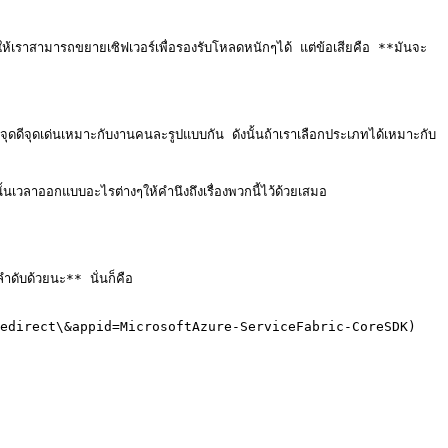
ทำให้เราสามารถขยายเซิฟเวอร์เพื่อรองรับโหลดหนักๆได้ แต่ข้อเสียคือ **มันจะ
ดดีจุดเด่นเหมาะกับงานคนละรูปแบบกัน ดังนั้นถ้าเราเลือกประเภทได้เหมาะกับ
วลาออกแบบอะไรต่างๆให้คำนึงถึงเรื่องพวกนี้ไว้ด้วยเสมอ

ับด้วยนะ** นั่นก็คือ

edirect\&appid=MicrosoftAzure-ServiceFabric-CoreSDK)
