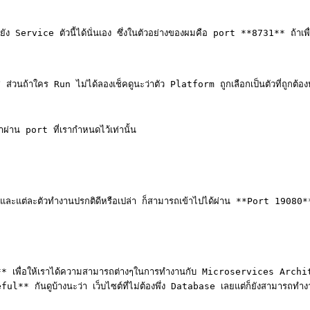
ายัง Service ตัวนี้ได้นั่นเอง ซึ่งในตัวอย่างของผมคือ port **8731** ถ้าเพื่
นถ้าใคร Run ไม่ได้ลองเช็คดูนะว่าตัว Platform ถูกเลือกเป็นตัวที่ถูกต้อง
าผ่าน port ที่เรากำหนดไว้เท่านั้น

และแต่ละตัวทำงานปรกติดีหรือเปล่า ก็สามารถเข้าไปได้ผ่าน **Port 19080**
ic** เพื่อให้เราได้ความสามารถต่างๆในการทำงานกับ Microservices Arch
ateful** กันดูบ้างนะว่า เว็บไซต์ที่ไม่ต้องพึ่ง Database เลยแต่ก็ยังสามา