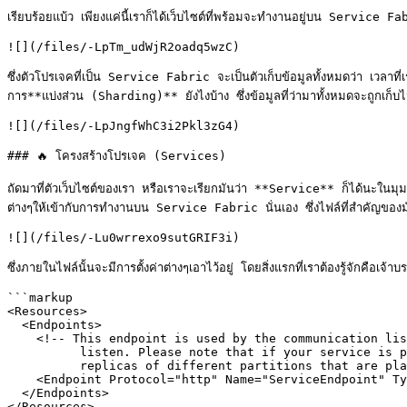
เรียบร้อยแบ้ว เพียงแค่นี้เราก็ได้เว็บไซต์ที่พร้อมจะทำงานอยู่บน Service F
![](/files/-LpTm_udWjR2oadq5wzC)

ซึ่งตัวโปรเจคที่เป็น Service Fabric จะเป็นตัวเก็บข้อมูลทั้งหมดว่า เว
การ**แบ่งส่วน (Sharding)** ยังไงบ้าง ซึ่งข้อมูลที่ว่ามาทั้งหมดจะถูกเก็บไว้
![](/files/-LpJngfWhC3i2Pkl3zG4)

### 🔥 โครงสร้างโปรเจค (Services)

ถัดมาที่ตัวเว็บไซต์ของเรา หรือเราจะเรียกมันว่า **Service** ก็ได้นะใน
ต่างๆให้เข้ากับการทำงานบน Service Fabric นั่นเอง ซึ่งไฟล์ที่สำคัญขอ
![](/files/-Lu0wrrexo9sutGRIF3i)

ซึ่งภายในไฟล์นั้นจะมีการตั้งค่าต่างๆเอาไว้อยู่ โดยสิ่งแรกที่เราต้องรู้จักคือเจ้าบรร
```markup

<Resources>

  <Endpoints>

    <!-- This endpoint is used by the communication listener to obtain the port on which to 

          listen. Please note that if your service is partitioned, this port is shared with 

          replicas of different partitions that are placed in your code. -->

    <Endpoint Protocol="http" Name="ServiceEndpoint" Type="Input" Port="8731" />

  </Endpoints>

</Resources>
