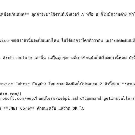
เวอร์เหมือนกันหมด** ลูกค้าจะมาใช้งานที่เซิฟเวอร์ A หรือ B ก็ไม่มีความต่าง 
ce ของเราตัวนั้นจะเป็นแบบไหน ไม่ได้บอกว่าใครดีกว่ากัน เพราะแต่ละแบบมีจุ
ecture เท่านั้น แต่ในทุกๆอย่างที่เราเขียนมันก็มีเรื่องพกวนี้หมด ดังนั้นเ
vice Fabric กันดูบ้าง โดยเราจะต้องติดตั้งโปรแกรม 2 ตัวนี้ก่อน **ตามลำด
dio.com/)

rosoft.com/web/handlers/webpi.ashx?command=getinstallerr
กตัว **.NET Core** ด้วยนะครับ แล้วกด OK ไป
