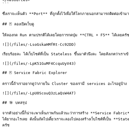
```

ซึ่งเราจะเห็นตัว **Port** ที่ถูกตั้งไว้เพื่อให้โลกภายนอกสามารถติดต่อเข้าม
## 🃏 ลองเปิดเว็บดู

ให้ลองกด Run ตามปรกติได้เลยโดยการกดปุ่ม **CTRL + F5** ได้เลยครัช ส่ว
![](/files/-LsoGskaHMfRt-Cc92DD)

เรียบร้อยละ ได้เว็บไซต์ที่เป็น Stateless ขึ้นมาตัวนึงละ โดยสังเกตว่าเราเข้
![](/files/-LpK51GuMF4CcquUyV43)

## 🃏 Service Fabric Explorer

คราวนี้ถ้าเราอยากดูว่าภายใน Cluster ของเรามี services อะไรอยู่บ้าง 
![](/files/-LpU0ScouQ3zLaQsW4AT)

## 🎯 บทสรุป

จากตัวอย่างนี้ก็น่าจะพาเห็นภาพกันแล้วนะว่าการสร้าง **Service Fabr
ได้ยากอะไรเลย ดังนั้นถัดไปเดี๋ยวเราจะลองไปลองสร้างเว็บไซต์ที่เป็น **St