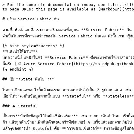
> For the complete documentation index, see [llms.txt](
to page URLs; this page is available as [Markdown](http
# สร้าง Service Fabric กัน

ตามชื่อหัวข้อเลยคือเราจะมาสร้างแอพที่อยู่บน **Service Fabric** กัน ซึ่ง
จำเป็นในการที่เราจะสร้างของใน Service Fabric นั่นเอง ดังนั้นเรามารู้จักม
{% hint style="success" %}

**แนะนำให้อ่าน**\

บทความนี้เป็นหนึ่งในซีรี่ **Service Fabric** ซึ่งจะมาช่วยให้เราสามาร
นี้ครับ [👶 Azure Service Fabric](https://saladpuk.gitboo
{% endhint %}

## 🤔 **State คือไย ?**

ในการเขียนแอพอะไรก็แล้วแต่เราสามารถแบ่งมันได้เป็น 2 รูปแบบเสมอ เช่น เราส
เลือกได้ว่าจะเก็บข้อมูลพวกนั้นแบบ **Stateful** หรือ **Stateless** นั่นเอ
### 🔥 Stateful

เป็นการ**บันทึกข้อมูลไว้ในตัวเซิฟเวอร์เอง** เช่น รายการสินค้าในตะกร้าก็จะเก็บ
ตัว แล้วลูกค้าเข้ามาเพิ่มสินค้าลงตะกร้าที่เซิฟเวอร์ A เสร็จแล้วออกจากเว็บไป
หลักๆของการทำ Stateful คือ **การขยายเซิฟเวอร์** เพราะข้อมูลไปติดอยู่กับ