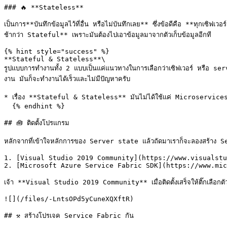
### 🔥 **Stateless**

เป็นการ**บันทึกข้อมูลไว้ที่อื่น หรือไม่บันทึกเลย** ซึ่งข้อดีคือ **ทุกเซิฟ
ช้ากว่า Stateful** เพราะมันต้องไปเอาข้อมูลมาจากตัวเก็บข้อมูลอีกที

{% hint style="success" %}

**Stateful & Stateless**\

รูปแบบการทำงานทั้ง 2 แบบเป็นแค่แนวทางในการเลือกว่าเซิฟเวอร์ หรือ servi
งาน มันก็จะทำงานได้เร็วและไม่มีปัญหาครับ

* เรื่อง **Stateful & Stateless** มันไม่ได้ใช้แค่ Microservices Archit
  {% endhint %}

## 🧰 ติดตั้งโปรแกรม

หลักจากที่เข้าใจหลักการของ Server state แล้วถัดมาเราก็จะลองสร้าง Ser
1. [Visual Studio 2019 Community](https://www.visualstu
2. [Microsoft Azure Service Fabric SDK](https://www.mic
เจ้า **Visual Studio 2019 Community** เมื่อติดตั้งเสร็จให้ติ๊กเลือ
![](/files/-LntsOPd5yCuneXQXftR)

## ⚒️ สร้างโปรเจค Service Fabric กัน
