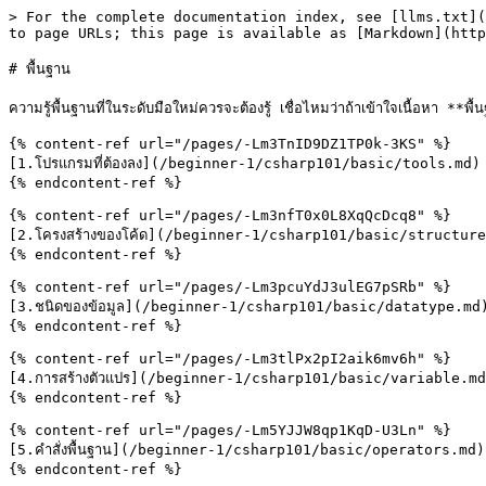
> For the complete documentation index, see [llms.txt](
to page URLs; this page is available as [Markdown](http
# พื้นฐาน

ความรู้พื้นฐานที่ในระดับมือใหม่ควรจะต้องรู้ เชื่อไหมว่าถ้าเข้าใจเนื้อหา **
{% content-ref url="/pages/-Lm3TnID9DZ1TP0k-3KS" %}

[1.โปรแกรมที่ต้องลง](/beginner-1/csharp101/basic/tools.md)

{% endcontent-ref %}

{% content-ref url="/pages/-Lm3nfT0x0L8XqQcDcq8" %}

[2.โครงสร้างของโค้ด](/beginner-1/csharp101/basic/structure
{% endcontent-ref %}

{% content-ref url="/pages/-Lm3pcuYdJ3ulEG7pSRb" %}

[3.ชนิดของข้อมูล](/beginner-1/csharp101/basic/datatype.md)
{% endcontent-ref %}

{% content-ref url="/pages/-Lm3tlPx2pI2aik6mv6h" %}

[4.การสร้างตัวแปร](/beginner-1/csharp101/basic/variable.md
{% endcontent-ref %}

{% content-ref url="/pages/-Lm5YJJW8qp1KqD-U3Ln" %}

[5.คำสั่งพื้นฐาน](/beginner-1/csharp101/basic/operators.md)

{% endcontent-ref %}
