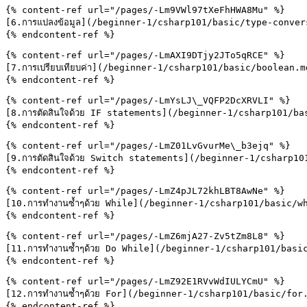
{% content-ref url="/pages/-Lm9VWl97tXeFhHWA8Mu" %}

[6.การแปลงข้อมูล](/beginner-1/csharp101/basic/type-conver
{% endcontent-ref %}

{% content-ref url="/pages/-LmAXI9DTjy2JTo5qRCE" %}

[7.การเปรียบเทียบค่า](/beginner-1/csharp101/basic/boolean.md
{% endcontent-ref %}

{% content-ref url="/pages/-LmYsLJ\_VQFP2DcXRVLI" %}

[8.การตัดสินใจด้วย IF statements](/beginner-1/csharp101/ba
{% endcontent-ref %}

{% content-ref url="/pages/-LmZ01LvGvurMe\_b3ejq" %}

[9.การตัดสินใจด้วย Switch statements](/beginner-1/csharp10
{% endcontent-ref %}

{% content-ref url="/pages/-LmZ4pJL72khLBT8AwNe" %}

[10.การทำงานซ้ำๆด้วย While](/beginner-1/csharp101/basic/wh
{% endcontent-ref %}

{% content-ref url="/pages/-LmZ6mjA27-Zv5tZm8L8" %}

[11.การทำงานซ้ำๆด้วย Do While](/beginner-1/csharp101/basic
{% endcontent-ref %}

{% content-ref url="/pages/-LmZ92E1RVvWdIULYCmU" %}

[12.การทำงานซ้ำๆด้วย For](/beginner-1/csharp101/basic/for.
{% endcontent-ref %}
