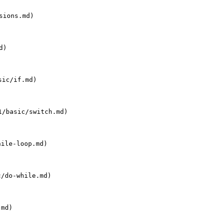
sions.md)

)

sic/if.md)

1/basic/switch.md)

ile-loop.md)

/do-while.md)

md)
