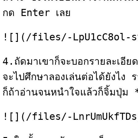
กด Enter เลย

![](/files/-LpU1cC8ol-s
4.ถัดมาเขาก็จะบอกรายละเอียดเ
จะไปศึกษาลองเล่นต่อได้ยังไง รา
ก็ถ้าอ่านจนหนำใจแล้วก็จิ้มปุ่
![](/files/-LnrUmUkfTDs