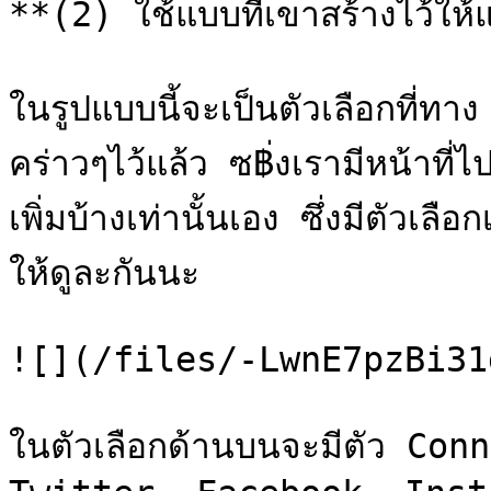
**(2) ใช้แบบที่เขาสร้างไว้ให้แ
ในรูปแบบนี้จะเป็นตัวเลือกที
คร่าวๆไว้แล้ว ซ฿่งเรามีหน้าที
เพิ่มบ้างเท่านั้นเอง ซึ่งมีตัวเ
ให้ดูละกันนะ

![](/files/-LwnE7pzBi31
ในตัวเลือกด้านบนจะมีตัว Co