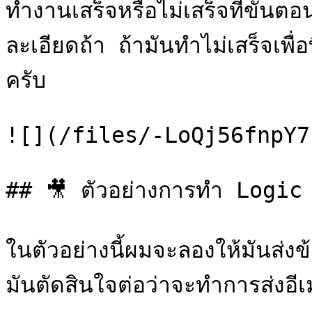
ทำงานเสร็จหรือไม่เสร็จที่ขั้นต
ละเอียดถ้า ถ้ามันทำไม่เสร็จเพื่
ครับ

![](/files/-LoQj56fnpY7
## 🎥 ตัวอย่างการทำ Logic 
ในตัวอย่างนี้ผมจะลองให้มันส่ง
มันตัดสินใจต่อว่าจะทำการส่งอี