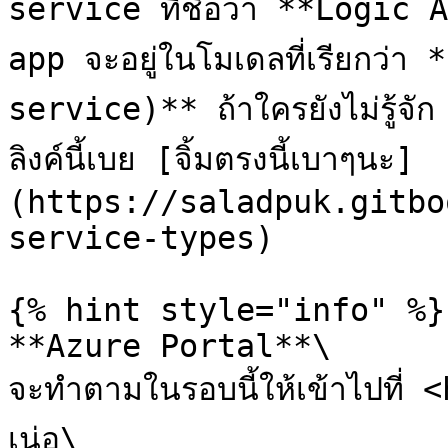
service ที่ชื่อว่า **Logic Ap
app จะอยู่ในโมเดลที่เรียกว่
service)** ถ้าใครยังไม่รู้จ
ลิงค์นี้เบย [จิ้มตรงนี้เบาๆนะ]
(https://saladpuk.gitbo
service-types)

{% hint style="info" %}

**Azure Portal**\

จะทำตามในรอบนี้ให้เข้าไปที
เน่อ\
