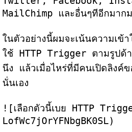
Twitter, Facebook, Inst
MailChimp และอื่นๆทีอีกมากมาย
ในตัวอย่างนี้ผมจะเน้นความเข้า
ใช้ HTTP Trigger ตามรูปด้านล
นึง แล้วเมื่อไหร่ที่มีคนเปิดลิง
นั่นเอง

![เลือกตัวนี้เบย HTTP Trig
LofWc7jOrYFNbgBK0SL)
