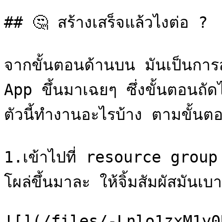
## 🤔 สร้างเสร็จแล้วไงต่อ ?

จากขั้นตอนด้านบน มันเป็นการส
App ขึ้นมาเฉยๆ ซึ่งขั้นตอนถ
ตัวนี้ทำงานอะไรบ้าง ตามขั้นตอน
1.เข้าไปที่ resource group ท
โผล่ขึ้นมาละ ให้จิ้มสัมผัสมันเ
![](/files/-Lnlo1zxM1y0